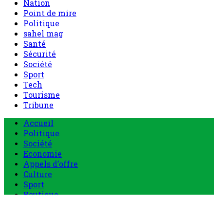
Nation
Point de mire
Politique
sahel mag
Santé
Sécurité
Société
Sport
Tech
Tourisme
Tribune
Menu
Accueil
principal
Politique
Société
Economie
Appels d’offre
Culture
Sport
Boutique
Tous les produits
0 Article