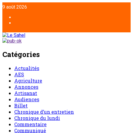
Aller
9 août 2026
au
contenu
Facebook
Twitter
Catégories
Actualités
AES
Agriculture
Annonces
Artisanat
Audiences
Billet
Chronique d’un entretien
Chronique du lundi
Commentaire
Communiqué