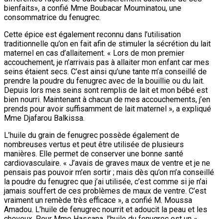
bienfaits», a confié Mme Boubacar Mouminatou, une
consommatrice du fenugrec.
Cette épice est également reconnu dans l’utilisation
traditionnelle qu’on en fait afin de stimuler la sécrétion du lait
maternel en cas d’allaitement. « Lors de mon premier
accouchement, je n’arrivais pas à allaiter mon enfant car mes
seins étaient secs. C’est ainsi qu’une tante m’a conseillé de
prendre la poudre du fenugrec avec de la bouillie ou du lait.
Depuis lors mes seins sont remplis de lait et mon bébé est
bien nourri. Maintenant à chacun de mes accouchements, j’en
prends pour avoir suffisamment de lait maternel », a expliqué
Mme Djafarou Balkissa.
L’huile du grain de fenugrec possède également de
nombreuses vertus et peut être utilisée de plusieurs
manières. Elle permet de conserver une bonne santé
cardiovasculaire. « J’avais de graves maux de ventre et je ne
pensais pas pouvoir m’en sortir ; mais dès qu’on m’a conseillé
la poudre du fenugrec que j’ai utilisée, c’est comme si je n’ai
jamais souffert de ces problèmes de maux de ventre. C’est
vraiment un remède très efficace », a confié M. Moussa
Amadou. L’huile de fenugrec nourrit et adoucit la peau et les
cheveux. Pour Mme Hassana, l’huile du fenugrec est un «