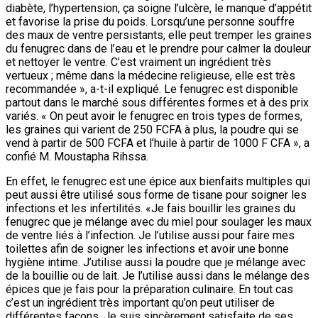
diabète, l’hypertension, ça soigne l’ulcère, le manque d’appétit
et favorise la prise du poids. Lorsqu’une personne souffre
des maux de ventre persistants, elle peut tremper les graines
du fenugrec dans de l’eau et le prendre pour calmer la douleur
et nettoyer le ventre. C’est vraiment un ingrédient très
vertueux ; même dans la médecine religieuse, elle est très
recommandée », a-t-il expliqué. Le fenugrec est disponible
partout dans le marché sous différentes formes et à des prix
variés. « On peut avoir le fenugrec en trois types de formes,
les graines qui varient de 250 FCFA à plus, la poudre qui se
vend à partir de 500 FCFA et l’huile à partir de 1000 F CFA », a
confié M. Moustapha Rihssa.
En effet, le fenugrec est une épice aux bienfaits multiples qui
peut aussi être utilisé sous forme de tisane pour soigner les
infections et les infertilités. «Je fais bouillir les graines du
fenugrec que je mélange avec du miel pour soulager les maux
de ventre liés à l’infection. Je l’utilise aussi pour faire mes
toilettes afin de soigner les infections et avoir une bonne
hygiène intime. J’utilise aussi la poudre que je mélange avec
de la bouillie ou de lait. Je l’utilise aussi dans le mélange des
épices que je fais pour la préparation culinaire. En tout cas
c’est un ingrédient très important qu’on peut utiliser de
différentes façons. Je suis sincèrement satisfaite de ses