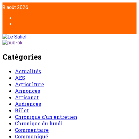
Aller
9 août 2026
au
contenu
Facebook
Twitter
Catégories
Actualités
AES
Agriculture
Annonces
Artisanat
Audiences
Billet
Chronique d’un entretien
Chronique du lundi
Commentaire
Communiqué