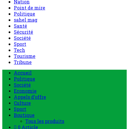
Nation
Point de mire
Politique
sahel mag
Santé
Sécurité
Société
Sport
Tech
Tourisme
Tribune
Menu
Accueil
principal
Politique
Société
Economie
Appels d’offre
Culture
Sport
Boutique
Tous les produits
0 Article