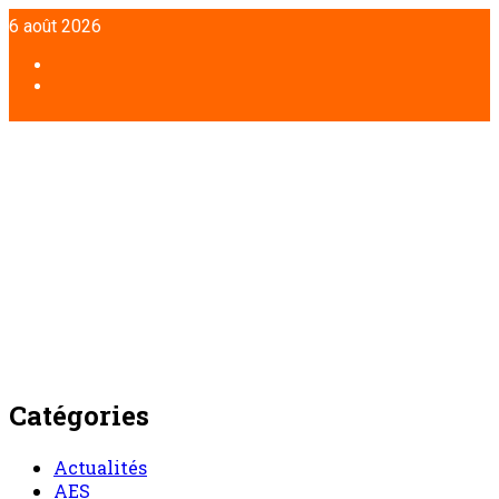
Aller
6 août 2026
au
contenu
Facebook
Twitter
Catégories
Actualités
AES