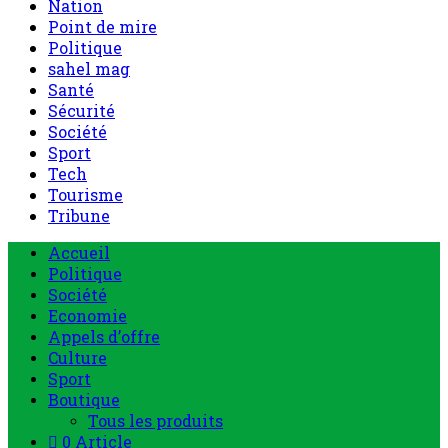
Nation
Point de mire
Politique
sahel mag
Santé
Sécurité
Société
Sport
Tech
Tourisme
Tribune
Accueil
Politique
Société
Economie
Appels d’offre
Culture
Sport
Boutique
Tous les produits
0 Article