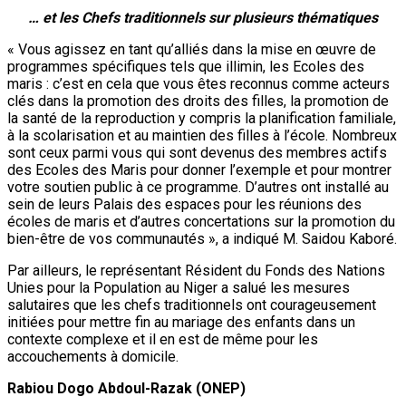
des Ecoles des Maris pour donner l’exemple et pour montrer
votre soutien public à ce programme. D’autres ont installé au
sein de leurs Palais des espaces pour les réunions des
écoles de maris et d’autres concertations sur la promotion du
bien-être de vos communautés », a indiqué M. Saidou Kaboré.
Par ailleurs, le représentant Résident du Fonds des Nations
Unies pour la Population au Niger a salué les mesures
salutaires que les chefs traditionnels ont courageusement
initiées pour mettre fin au mariage des enfants dans un
contexte complexe et il en est de même pour les
accouchements à domicile.
Rabiou Dogo Abdoul-Razak (ONEP)
Précédent :
Développement du Football féminin à la
base : Le Gouverneur de la région de Maradi a présidé
le coup d’envoi du tournoi de détection
Suivant:
Conférence à l’Ecole Nationale de la
Statistique (ENSTAT) : L’expert de la Banque mondiale
M. Fulbert Tchana Tchana échange avec les étudiants
sur les enjeux de la ZLECAF