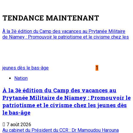
5
Edito
Editorial : Une clarification qui s’impose
7 août 2026
A PROPOS DE L'ONEP
ONEP : OFFICE NATIONAL D’EDITION ET DE PRESSE
Etablissement Public à Caractère Industriel et Commercial
créé par Ordonnance N°89-26 du 8 décembre 1989
Place du Petit Marché | BP: 13 182 Niamey (R.
Niger)
20 73 34 86/87
onep@intnet.ne