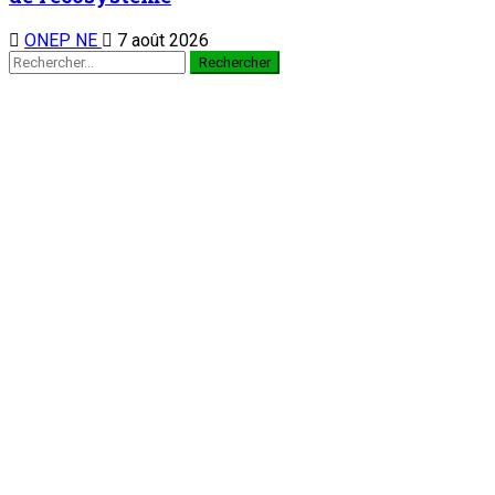
Mamoudou Harouna s’entretient avec le
Haut Conseil des Nigériens à l’Extérieur
7 août 2026
Zinder : La ministre de l’Éducation nationale visite le chantier
de construction du collège scientifique
3
Nation
Zinder : La ministre de l’Éducation nationale
visite le chantier de construction du collège
scientifique
7 août 2026
Visite de travail du ministre du Commerce et de l’Industrie
dans la région de Tahoua : M. Abdoulaye Seydou inspecte les
usines de fer à béton et de ciment de Badaguichiri et de