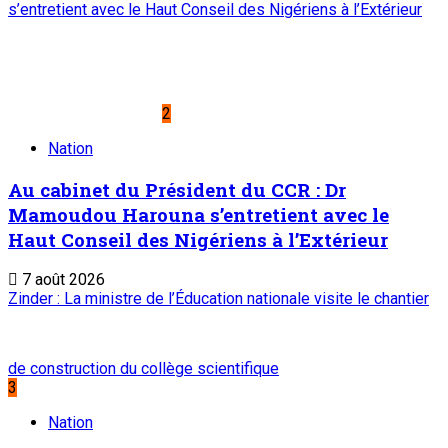
Journaux et magazines
Le Sahel
Sahel Dimanche
Sahel Mag
Abonnement
Service commercial : 20 73 22 43