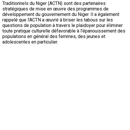
Traditionnels du Niger (ACTN) sont des partenaires
stratégiques de mise en œuvre des programmes de
développement du gouvernement du Niger. Il a également
rappelé que l’ACTN a œuvré à briser les tabous sur les
questions de population à travers le plaidoyer pour éliminer
toute pratique culturelle défavorable à l’épanouissement des
populations en général des femmes, des jeunes et
adolescentes en particulier.
… et les
Chefs
traditionnels
sur
plusieurs
thématiques
« Vous agissez en tant qu’alliés dans la mise en œuvre de
programmes spécifiques tels que illimin, les Ecoles des
maris : c’est en cela que vous êtes reconnus comme acteurs
clés dans la promotion des droits des filles, la promotion de
la santé de la reproduction y compris la planification familiale,
à la scolarisation et au maintien des filles à l’école. Nombreux
sont ceux parmi vous qui sont devenus des membres actifs