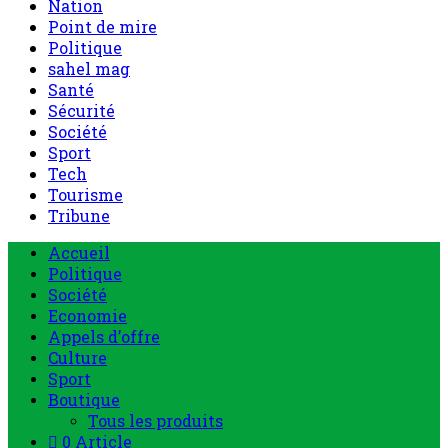
Nation
Point de mire
Politique
sahel mag
Santé
Sécurité
Société
Sport
Tech
Tourisme
Tribune
Accueil
Politique
Société
Economie
Appels d’offre
Culture
Sport
Boutique
Tous les produits
0 Article