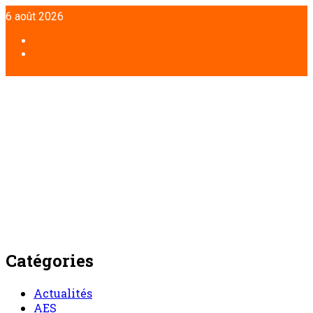
Aller
6 août 2026
au
contenu
Facebook
Twitter
Catégories
Actualités
AES