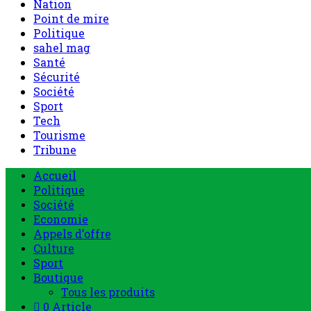
Nation
Point de mire
Politique
sahel mag
Santé
Sécurité
Société
Sport
Tech
Tourisme
Tribune
Accueil
Politique
Société
Economie
Appels d’offre
Culture
Sport
Boutique
Tous les produits
0 Article