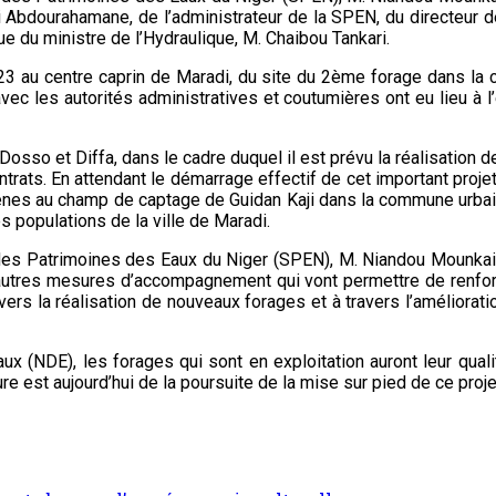
 Abdourahamane, de l’administrateur de la SPEN, du directeur des
 du ministre de l’Hydraulique, M. Chaibou Tankari.
23 au centre caprin de Maradi, du site du 2ème forage dans la c
ec les autorités administratives et coutumières ont eu lieu à l’
 Dosso et Diffa, dans le cadre duquel il est prévu la réalisatio
trats. En attendant le démarrage effectif de cet important projet
ogènes au champ de captage de Guidan Kaji dans la commune urba
s populations de la ville de Maradi.
des Patrimoines des Eaux du Niger (SPEN), M. Niandou Mounkaila, 
 d’autres mesures d’accompagnement qui vont permettre de renfor
rs la réalisation de nouveaux forages et à travers l’amélioratio
x (NDE), les forages qui sont en exploitation auront leur quali
’heure est aujourd’hui de la poursuite de la mise sur pied de ce pro