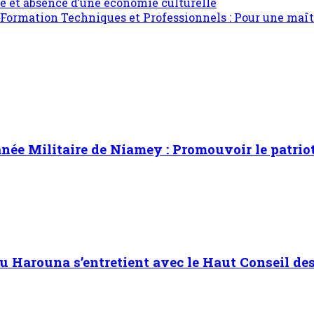
gie et absence d’une économie culturelle
 Formation Techniques et Professionnels : Pour une maît
ée Militaire de Niamey : Promouvoir le patrioti
Harouna s’entretient avec le Haut Conseil des 