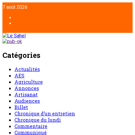
Aller
7 août 2026
au
contenu
Facebook
Twitter
Catégories
Actualités
AES
Agriculture
Annonces
Artisanat
Audiences
Billet
Chronique d’un entretien
Chronique du lundi
Commentaire
Communiqué