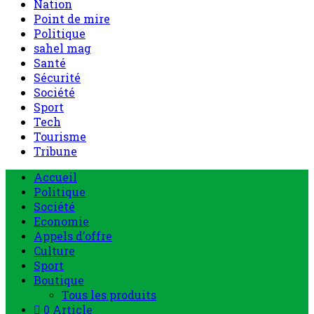
Nation
Point de mire
Politique
sahel mag
Santé
Sécurité
Société
Sport
Tech
Tourisme
Tribune
Accueil
Politique
Société
Economie
Appels d’offre
Culture
Sport
Boutique
Tous les produits
0 Article