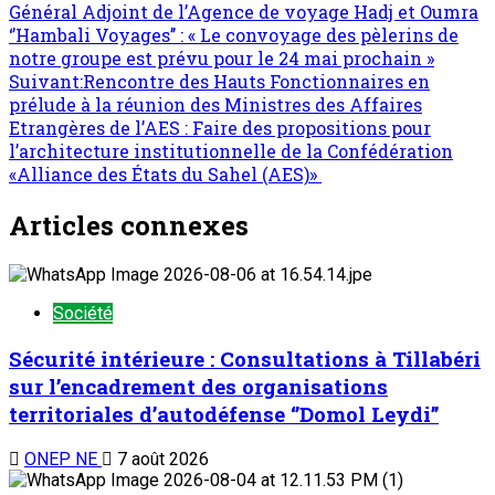
Général Adjoint de l’Agence de voyage Hadj et Oumra
‘’Hambali Voyages’’ : « Le convoyage des pèlerins de
notre groupe est prévu pour le 24 mai prochain »
Suivant:
Rencontre des Hauts Fonctionnaires en
prélude à la réunion des Ministres des Affaires
Etrangères de l’AES : Faire des propositions pour
l’architecture institutionnelle de la Confédération
«Alliance des États du Sahel (AES)»
Articles connexes
Société
Sécurité intérieure : Consultations à Tillabéri
sur l’encadrement des organisations
territoriales d’autodéfense ‘’Domol Leydi’’
ONEP NE
7 août 2026