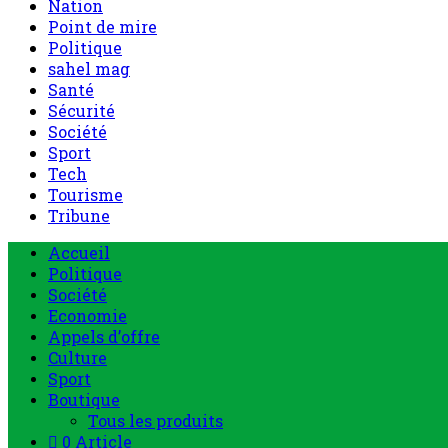
Nation
Point de mire
Politique
sahel mag
Santé
Sécurité
Société
Sport
Tech
Tourisme
Tribune
Accueil
Politique
Société
Economie
Appels d’offre
Culture
Sport
Boutique
Tous les produits
0 Article