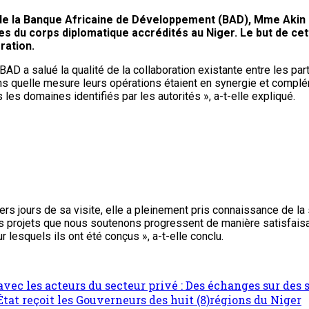
le de la Banque Africaine de Développement (BAD), Mme Akin
es du corps diplomatique accrédités au Niger. Le but de cet
ration.
BAD a salué la qualité de la collaboration existante entre les par
ans quelle mesure leurs opérations étaient en synergie et compl
es domaines identifiés par les autorités », a-t-elle expliqué.
s jours de sa visite, elle a pleinement pris connaissance de la
 projets que nous soutenons progressent de manière satisfaisant
lesquels ils ont été conçus », a-t-elle conclu.
vec les acteurs du secteur privé : Des échanges sur des 
’État reçoit les Gouverneurs des huit (8)régions du Niger