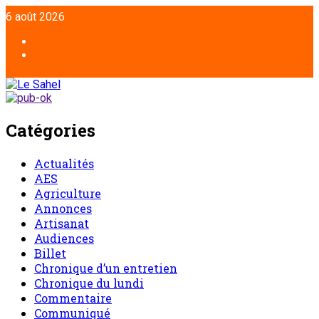
Aller
6 août 2026
au
contenu
Facebook
Twitter
Catégories
Actualités
AES
Agriculture
Annonces
Artisanat
Audiences
Billet
Chronique d’un entretien
Chronique du lundi
Commentaire
Communiqué