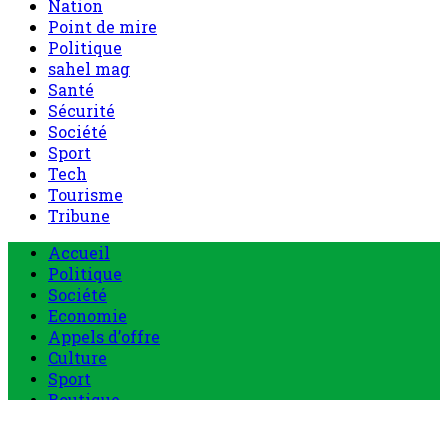
Nation
Point de mire
Politique
sahel mag
Santé
Sécurité
Société
Sport
Tech
Tourisme
Tribune
Menu
Accueil
principal
Politique
Société
Economie
Appels d’offre
Culture
Sport
Boutique
Tous les produits
0 Article