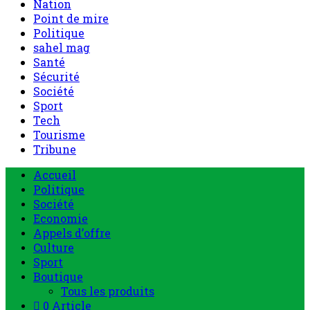
Nation
Point de mire
Politique
sahel mag
Santé
Sécurité
Société
Sport
Tech
Tourisme
Tribune
Accueil
Politique
Société
Economie
Appels d’offre
Culture
Sport
Boutique
Tous les produits
0 Article