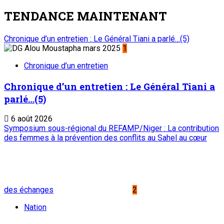
REFAMP/Niger : La contribution des femmes
à la prévention des conflits au Sahel au cœur
des échanges
6 août 2026
Au cabinet du Premier ministre : M. Ali Mahaman Lamine
Zeine reçoit les membres du nouveau bureau du HCNE et les
organisateurs de la 2è édition de la Semaine du Kawar
3
Nation
Au cabinet du Premier ministre : M. Ali
Mahaman Lamine Zeine reçoit les membres
du nouveau bureau du HCNE et les
organisateurs de la 2è édition de la Semaine
du Kawar
6 août 2026
Rencontre d’échanges au siège de l’Observatoire National de
la Communication (ONC) : Présenter le PEMIN et tisser un
lien de partenariat avec l’institution