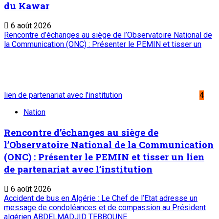
6 août 2026
A PROPOS DE L'ONEP
ONEP : OFFICE NATIONAL D’EDITION ET DE PRESSE
Etablissement Public à Caractère Industriel et Commercial
créé par Ordonnance N°89-26 du 8 décembre 1989
Place du Petit Marché | BP: 13 182 Niamey (R. Niger)
20 73 34 86/87
onep@intnet.ne
Journaux et magazines
Le Sahel
Sahel Dimanche
Sahel Mag