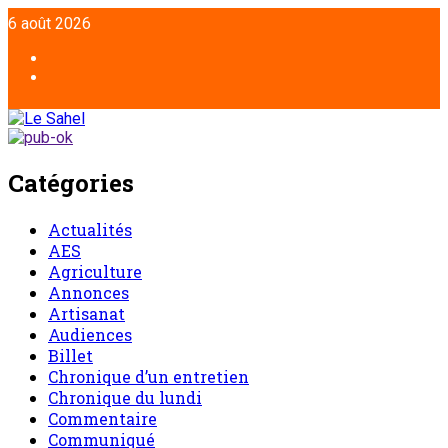
Aller
6 août 2026
au
contenu
Facebook
Twitter
Catégories
Actualités
AES
Agriculture
Annonces
Artisanat
Audiences
Billet
Chronique d’un entretien
Chronique du lundi
Commentaire
Communiqué