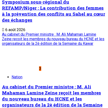
4
Nation
Rencontre d’échanges au siège de
l’Observatoire National de la Communication
(ONC) : Présenter le PEMIN et tisser un lien
de partenariat avec l’institution
6 août 2026
Accident de bus en Algérie : Le Chef de l’Etat adresse un
message de condoléances et de compassion au Président
algérien ABDELMADJID TEBBOUNE
5
Nation
Accident de bus en Algérie : Le Chef de l’Etat
adresse un message de condoléances et de
compassion au Président algérien
ABDELMADJID TEBBOUNE