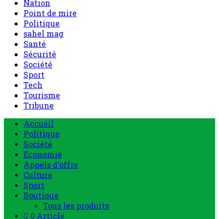
Nation
Point de mire
Politique
sahel mag
Santé
Sécurité
Société
Sport
Tech
Tourisme
Tribune
Menu
Accueil
principal
Politique
Société
Economie
Appels d’offre
Culture
Sport
Boutique
Tous les produits
0 Article