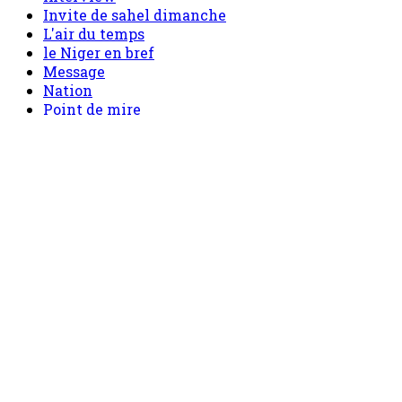
Invite de sahel dimanche
L'air du temps
le Niger en bref
Message
Nation
Point de mire
Politique
sahel mag
Santé
Sécurité
Société
Sport
Tech
Tourisme
Tribune
Accueil
Politique
Société
Economie
Appels d’offre