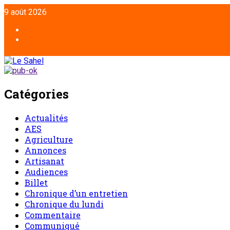
Aller
9 août 2026
au
contenu
Facebook
Twitter
Catégories
Actualités
AES
Agriculture
Annonces
Artisanat
Audiences
Billet
Chronique d’un entretien
Chronique du lundi
Commentaire
Communiqué