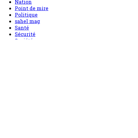
Nation
Point de mire
Politique
sahel mag
Santé
Sécurité
Société
Sport
Tech
Tourisme
Tribune
Menu
Accueil
principal
Politique
Société
Economie
Appels d’offre
Culture
Sport
Boutique
Tous les produits
0 Article