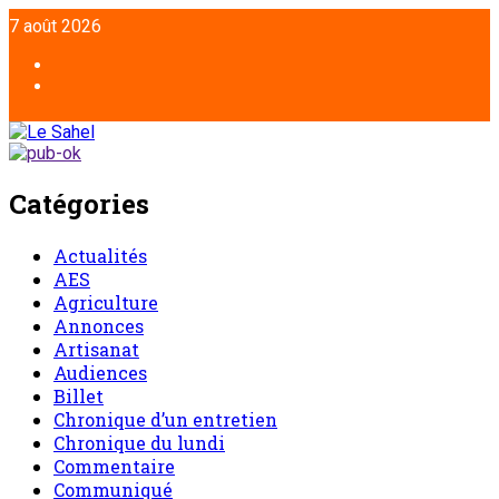
Aller
7 août 2026
au
contenu
Facebook
Twitter
Catégories
Actualités
AES
Agriculture
Annonces
Artisanat
Audiences
Billet
Chronique d’un entretien
Chronique du lundi
Commentaire
Communiqué