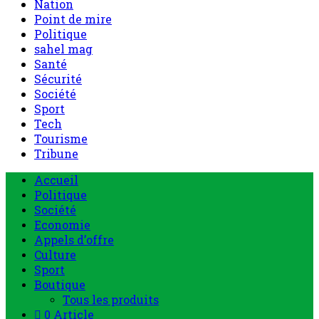
Nation
Point de mire
Politique
sahel mag
Santé
Sécurité
Société
Sport
Tech
Tourisme
Tribune
Menu
Accueil
principal
Politique
Société
Economie
Appels d’offre
Culture
Sport
Boutique
Tous les produits
0 Article