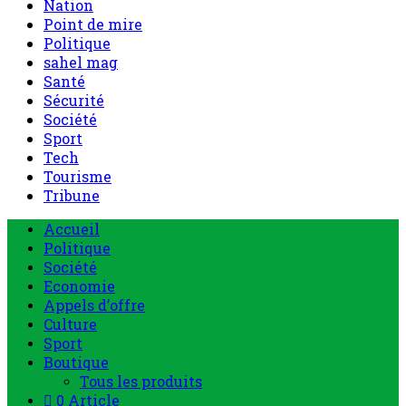
Nation
Point de mire
Politique
sahel mag
Santé
Sécurité
Société
Sport
Tech
Tourisme
Tribune
Accueil
Politique
Société
Economie
Appels d’offre
Culture
Sport
Boutique
Tous les produits
0 Article