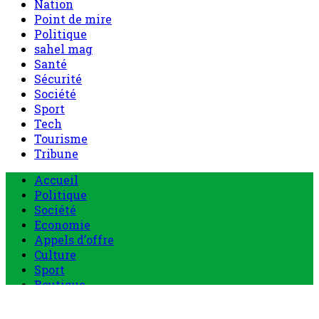
Nation
Point de mire
Politique
sahel mag
Santé
Sécurité
Société
Sport
Tech
Tourisme
Tribune
Accueil
Politique
Société
Economie
Appels d’offre
Culture
Sport
Boutique
Tous les produits
0 Article