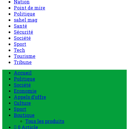
Nation
Point de mire
Politique
sahel mag
Santé
Sécurité
Société
Sport
Tech
Tourisme
Tribune
Accueil
Politique
Société
Economie
Appels d’offre
Culture
Sport
Boutique
Tous les produits
0 Article