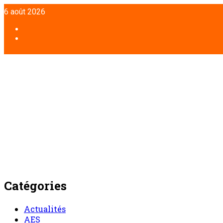
Aller
6 août 2026
au
contenu
Facebook
Twitter
Catégories
Actualités
AES