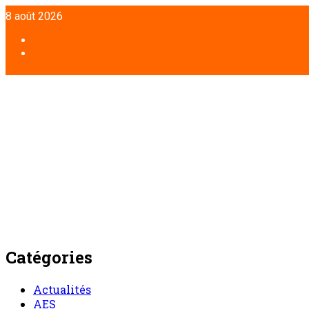
Aller
8 août 2026
au
contenu
Facebook
Twitter
Catégories
Actualités
AES