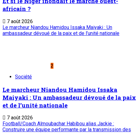
6 août 2026
A PROPOS DE L'ONEP
ONEP : OFFICE NATIONAL D’EDITION ET DE PRESSE
Etablissement Public à Caractère Industriel et Commercial
créé par Ordonnance N°89-26 du 8 décembre 1989
Place du Petit Marché | BP: 13 182 Niamey (R.
Niger)
20 73 34 86/87
onep@intnet.ne
Journaux et magazines