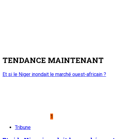
Chronique d’un entretien
Chronique d’un entretien : Le Général Tiani a
parlé…(5)
6 août 2026
Symposium sous-régional du REFAMP/Niger : La contribution
des femmes à la prévention des conflits au Sahel au cœur
des échanges
5
Nation
Symposium sous-régional du
REFAMP/Niger : La contribution des femmes
à la prévention des conflits au Sahel au cœur
des échanges