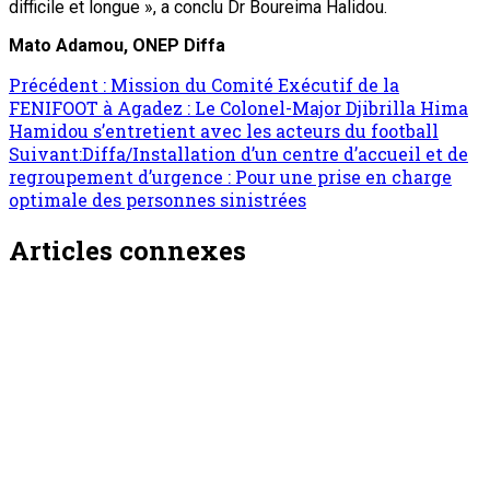
difficile et longue », a conclu Dr Boureima Halidou.
Mato Adamou, ONEP Diffa
Précédent :
Mission du Comité Exécutif de la
FENIFOOT à Agadez : Le Colonel-Major Djibrilla Hima
Hamidou s’entretient avec les acteurs du football
Suivant:
Diffa/Installation d’un centre d’accueil et de
regroupement d’urgence : Pour une prise en charge
optimale des personnes sinistrées
Articles connexes
Société
Le marcheur Niandou Hamidou Issaka
Maiyaki : Un ambassadeur dévoué de la paix
et de l’unité nationale
ONEP NE
7 août 2026