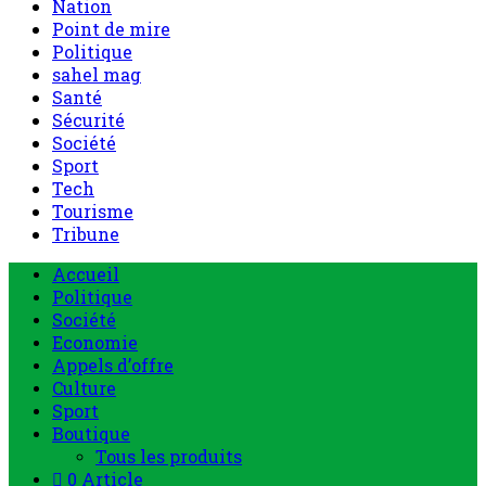
Nation
Point de mire
Politique
sahel mag
Santé
Sécurité
Société
Sport
Tech
Tourisme
Tribune
Accueil
Politique
Société
Economie
Appels d’offre
Culture
Sport
Boutique
Tous les produits
0 Article