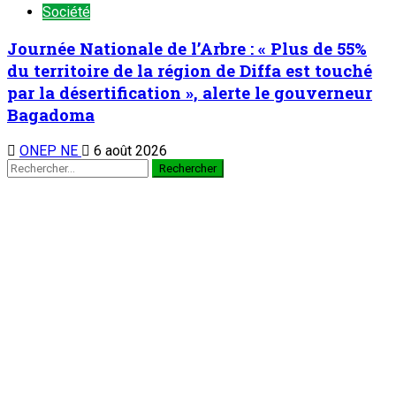
1
Tribune
Et si le Niger inondait le marché ouest-
africain ?
7 août 2026
Le marcheur Niandou Hamidou Issaka Maiyaki : Un
ambassadeur dévoué de la paix et de l’unité nationale
2
Société
Le marcheur Niandou Hamidou Issaka
Maiyaki : Un ambassadeur dévoué de la paix
et de l’unité nationale
7 août 2026
Football/Coach Almoubachar Habibou alias Jackie :
Construire une équipe performante par la transmission des