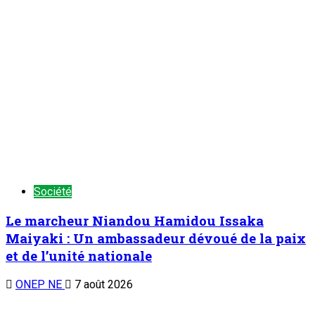
Société
Journée Nationale de l’Arbre : La région
d’Agadez mobilisée pour restaurer les bases
productives dans l’esprit de la Refondation
ONEP NE
6 août 2026
Société
Journée Nationale de l’Arbre : « Plus de 55%
du territoire de la région de Diffa est touché
par la désertification », alerte le gouverneur
Bagadoma
ONEP NE
6 août 2026