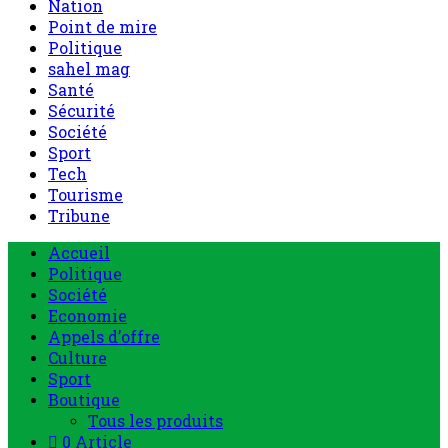
Nation
Point de mire
Politique
sahel mag
Santé
Sécurité
Société
Sport
Tech
Tourisme
Tribune
Accueil
Politique
Société
Economie
Appels d’offre
Culture
Sport
Boutique
Tous les produits
0 Article