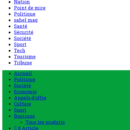
Nation
Point de mire
Politique
sahel mag
Santé
Sécurité
Société
Sport
Tech
Tourisme
Tribune
Accueil
Politique
Société
Economie
Appels d’offre
Culture
Sport
Boutique
Tous les produits
0 Article