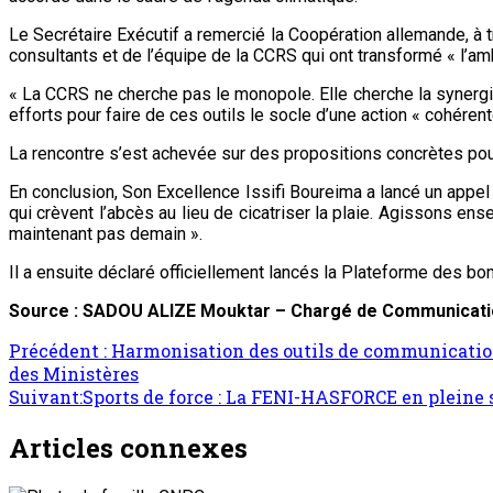
Le Secrétaire Exécutif a remercié la Coopération allemande, à t
consultants et de l’équipe de la CCRS qui ont transformé « l’ambi
« La CCRS ne cherche pas le monopole. Elle cherche la synergie »,
efforts pour faire de ces outils le socle d’une action « cohérent
La rencontre s’est achevée sur des propositions concrètes pour 
En conclusion, Son Excellence Issifi Boureima a lancé un appel
qui crèvent l’abcès au lieu de cicatriser la plaie. Agissons 
maintenant pas demain ».
Il a ensuite déclaré officiellement lancés la Plateforme des bo
Source : SADOU ALIZE Mouktar – Chargé de Communication
Précédent :
Harmonisation des outils de communication
des Ministères
Suivant:
Sports de force : La FENI-HASFORCE en pleine s
Articles connexes