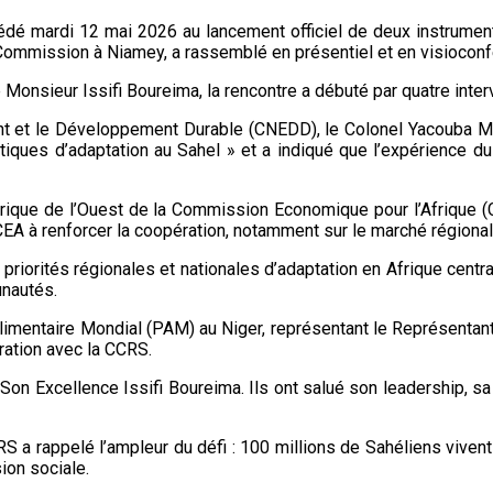
é mardi 12 mai 2026 au lancement officiel de deux instruments 
Commission à Niamey, a rassemblé en présentiel et en visioconfé
Monsieur Issifi Boureima, la rencontre a débuté par quatre inter
t et le Développement Durable (CNEDD), le Colonel Yacouba Magag
atiques d’adaptation au Sahel » et a indiqué que l’expérience 
rique de l’Ouest de la Commission Economique pour l’Afrique (CE
a CEA à renforcer la coopération, notamment sur le marché régional 
riorités régionales et nationales d’adaptation en Afrique central
unautés.
mentaire Mondial (PAM) au Niger, représentant le Représentant
ération avec la CCRS.
n Excellence Issifi Boureima. Ils ont salué son leadership, sa v
RS a rappelé l’ampleur du défi : 100 millions de Sahéliens viven
ion sociale.