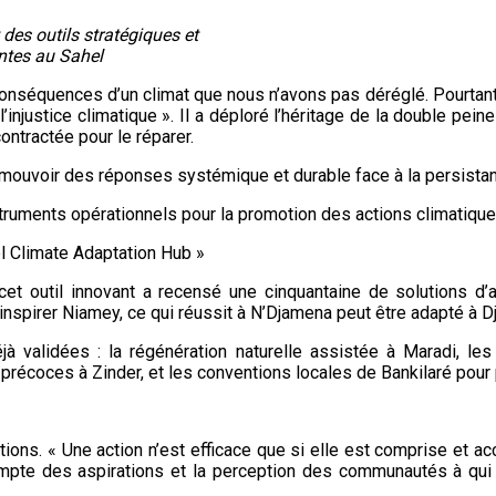
 des outils stratégiques et
ntes au Sahel
 conséquences d’un climat que nous n’avons pas déréglé. Pourtant,
’injustice climatique ». Il a déploré l’héritage de la double peine
ontractée pour le réparer.
romouvoir des réponses systémique et durable face à la persistan
uments opérationnels pour la promotion des actions climatiques
l Climate Adaptation Hub »
 outil innovant a recensé une cinquantaine de solutions d’ada
 inspirer Niamey, ce qui réussit à N’Djamena peut être adapté à Dj
à validées : la régénération naturelle assistée à Maradi, le
écoces à Zinder, et les conventions locales de Bankilaré pour p
tions. « Une action n’est efficace que si elle est comprise et ac
mpte des aspirations et la perception des communautés à qui l