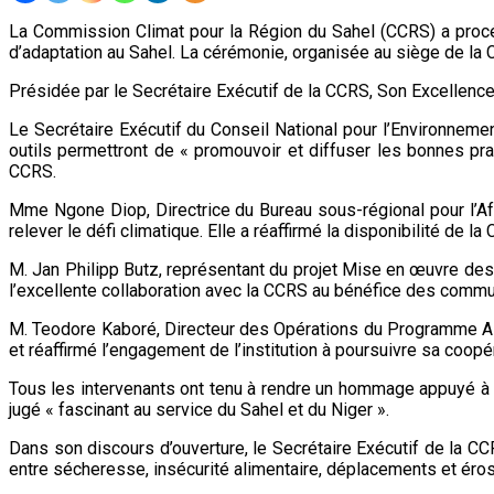
La Commission Climat pour la Région du Sahel (CCRS) a procéd
d’adaptation au Sahel. La cérémonie, organisée au siège de la 
Présidée par le Secrétaire Exécutif de la CCRS, Son Excellence 
Le Secrétaire Exécutif du Conseil National pour l’Environnemen
outils permettront de « promouvoir et diffuser les bonnes pr
CCRS.
Mme Ngone Diop, Directrice du Bureau sous-régional pour l’Af
relever le défi climatique. Elle a réaffirmé la disponibilité de l
M. Jan Philipp Butz, représentant du projet Mise en œuvre des p
l’excellente collaboration avec la CCRS au bénéfice des comm
M. Teodore Kaboré, Directeur des Opérations du Programme Ali
et réaffirmé l’engagement de l’institution à poursuivre sa coop
Tous les intervenants ont tenu à rendre un hommage appuyé à So
jugé « fascinant au service du Sahel et du Niger ».
Dans son discours d’ouverture, le Secrétaire Exécutif de la CC
entre sécheresse, insécurité alimentaire, déplacements et éros