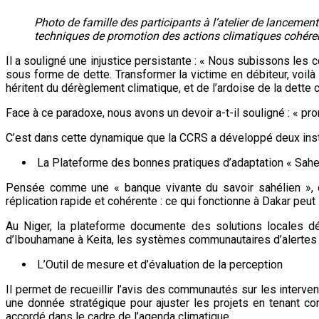
Photo de famille des participants à l’atelier de lancement
techniques de
promotion des actions climatiques cohére
Il a souligné une injustice persistante : « Nous subissons les
sous forme de dette. Transformer la victime en débiteur, voilà l
héritent du dérèglement climatique, et de l’ardoise de la dette c
Face à ce paradoxe, nous avons un devoir a-t-il souligné : « p
C’est dans cette dynamique que la CCRS a développé deux instr
La Plateforme des bonnes pratiques d’adaptation « Sahe
Pensée comme une « banque vivante du savoir sahélien », cet
réplication rapide et cohérente : ce qui fonctionne à Dakar peut
Au Niger, la plateforme documente des solutions locales déj
d’Ibouhamane à Keita, les systèmes communautaires d’alertes pr
L’Outil de mesure et d’évaluation de la perception
Il permet de recueillir l’avis des communautés sur les interven
une donnée stratégique pour ajuster les projets en tenant co
accordé dans le cadre de l’agenda climatique.