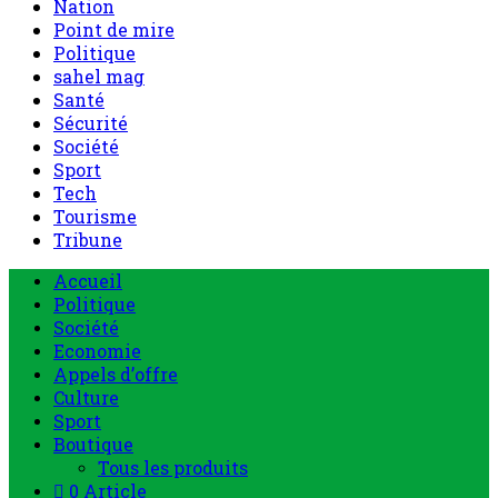
Nation
Point de mire
Politique
sahel mag
Santé
Sécurité
Société
Sport
Tech
Tourisme
Tribune
Accueil
Politique
Société
Economie
Appels d’offre
Culture
Sport
Boutique
Tous les produits
0 Article