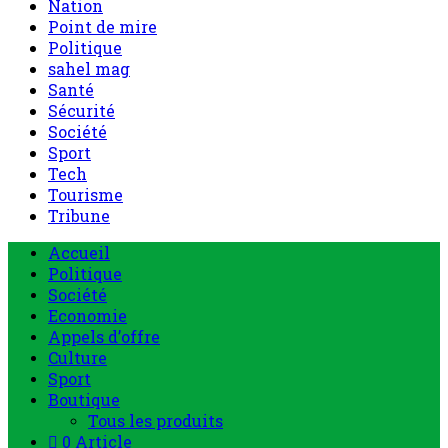
Nation
Point de mire
Politique
sahel mag
Santé
Sécurité
Société
Sport
Tech
Tourisme
Tribune
Accueil
Politique
Société
Economie
Appels d’offre
Culture
Sport
Boutique
Tous les produits
0 Article