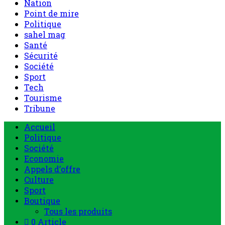
Nation
Point de mire
Politique
sahel mag
Santé
Sécurité
Société
Sport
Tech
Tourisme
Tribune
Accueil
Politique
Société
Economie
Appels d’offre
Culture
Sport
Boutique
Tous les produits
0 Article