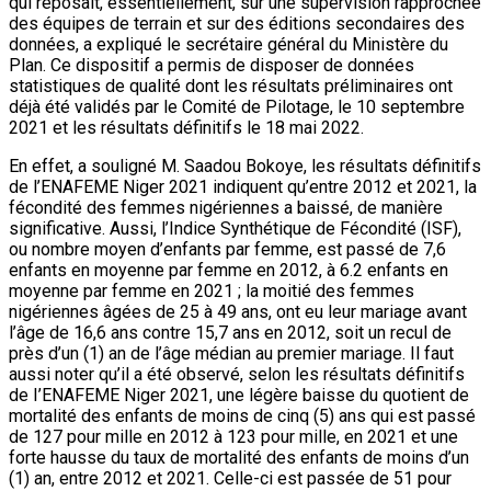
qui reposait, essentiellement, sur une supervision rapprochée
des équipes de terrain et sur des éditions secondaires des
données, a expliqué le secrétaire général du Ministère du
Plan. Ce dispositif a permis de disposer de données
statistiques de qualité dont les résultats préliminaires ont
déjà été validés par le Comité de Pilotage, le 10 septembre
2021 et les résultats définitifs le 18 mai 2022.
En effet, a souligné M. Saadou Bokoye, les résultats définitifs
de l’ENAFEME Niger 2021 indiquent qu’entre 2012 et 2021, la
fécondité des femmes nigériennes a baissé, de manière
significative. Aussi, l’Indice Synthétique de Fécondité (ISF),
ou nombre moyen d’enfants par femme, est passé de 7,6
enfants en moyenne par femme en 2012, à 6.2 enfants en
moyenne par femme en 2021 ; la moitié des femmes
nigériennes âgées de 25 à 49 ans, ont eu leur mariage avant
l’âge de 16,6 ans contre 15,7 ans en 2012, soit un recul de
près d’un (1) an de l’âge médian au premier mariage. Il faut
aussi noter qu’il a été observé, selon les résultats définitifs
de I’ENAFEME Niger 2021, une légère baisse du quotient de
mortalité des enfants de moins de cinq (5) ans qui est passé
de 127 pour mille en 2012 à 123 pour mille, en 2021 et une
forte hausse du taux de mortalité des enfants de moins d’un
(1) an, entre 2012 et 2021. Celle-ci est passée de 51 pour