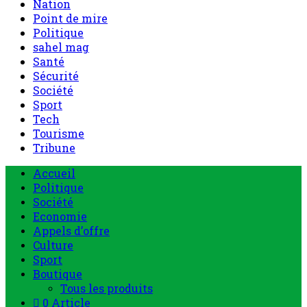
Nation
Point de mire
Politique
sahel mag
Santé
Sécurité
Société
Sport
Tech
Tourisme
Tribune
Accueil
Politique
Société
Economie
Appels d’offre
Culture
Sport
Boutique
Tous les produits
0 Article