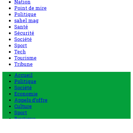
Nation
Point de mire
Politique
sahel mag
Santé
Sécurité
Société
Sport
Tech
Tourisme
Tribune
Accueil
Politique
Société
Economie
Appels d’offre
Culture
Sport
Boutique
Tous les produits
0 Article