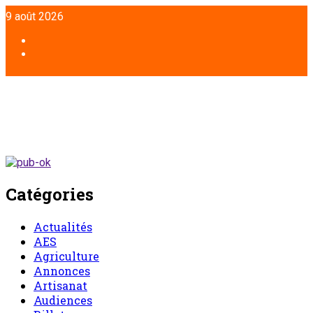
Aller
9 août 2026
au
contenu
Facebook
Twitter
Catégories
Actualités
AES
Agriculture
Annonces
Artisanat
Audiences