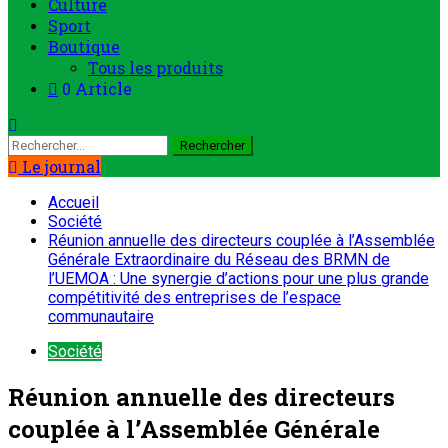
Culture
Sport
Boutique
Tous les produits
0 Article
Rechercher :
Le journal
Accueil
Société
Réunion annuelle des directeurs couplée à l’Assemblée
Générale Extraordinaire du Réseau des BRMN de
l’UEMOA : Une synergie d’actions pour une plus grande
compétitivité des entreprises de l’espace
communautaire
Société
Réunion annuelle des directeurs
couplée à l’Assemblée Générale