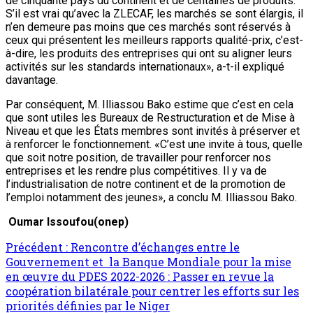
de cinquante pays du continent et de centaines de produits.
S’il est vrai qu’avec la ZLECAF, les marchés se sont élargis, il
n’en demeure pas moins que ces marchés sont réservés à
ceux qui présentent les meilleurs rapports qualité-prix, c’est-
à-dire, les produits des entreprises qui ont su aligner leurs
activités sur les standards internationaux», a-t-il expliqué
davantage.
Par conséquent, M. Illiassou Bako estime que c’est en cela
que sont utiles les Bureaux de Restructuration et de Mise à
Niveau et que les États membres sont invités à préserver et
à renforcer le fonctionnement. «C’est une invite à tous, quelle
que soit notre position, de travailler pour renforcer nos
entreprises et les rendre plus compétitives. Il y va de
l’industrialisation de notre continent et de la promotion de
l’emploi notamment des jeunes», a conclu M. Illiassou Bako.
Oumar Issoufou(onep)
Navigation
Précédent :
Rencontre d’échanges entre le
Gouvernement et la Banque Mondiale pour la mise
d’article
en œuvre du PDES 2022-2026 : Passer en revue la
coopération bilatérale pour centrer les efforts sur les
priorités définies par le Niger