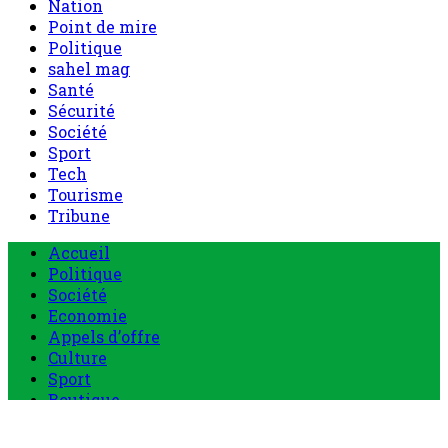
Nation
Point de mire
Politique
sahel mag
Santé
Sécurité
Société
Sport
Tech
Tourisme
Tribune
Menu
Accueil
principal
Politique
Société
Economie
Appels d’offre
Culture
Sport
Boutique
Tous les produits
0 Article