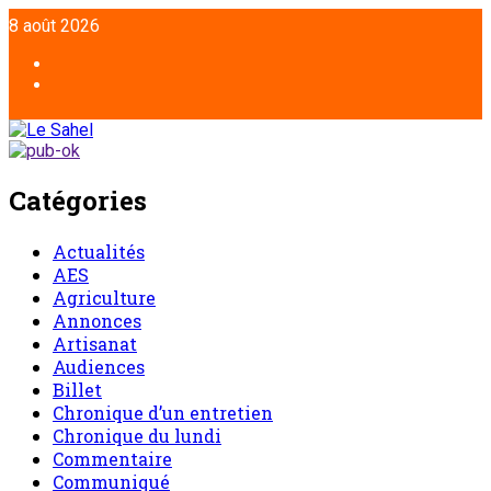
Aller
8 août 2026
au
contenu
Facebook
Twitter
Catégories
Actualités
AES
Agriculture
Annonces
Artisanat
Audiences
Billet
Chronique d’un entretien
Chronique du lundi
Commentaire
Communiqué