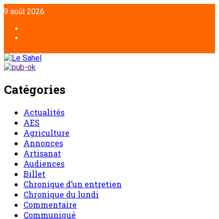
Aller
9 août 2026
au
contenu
Facebook
Twitter
Catégories
Actualités
AES
Agriculture
Annonces
Artisanat
Audiences
Billet
Chronique d’un entretien
Chronique du lundi
Commentaire
Communiqué