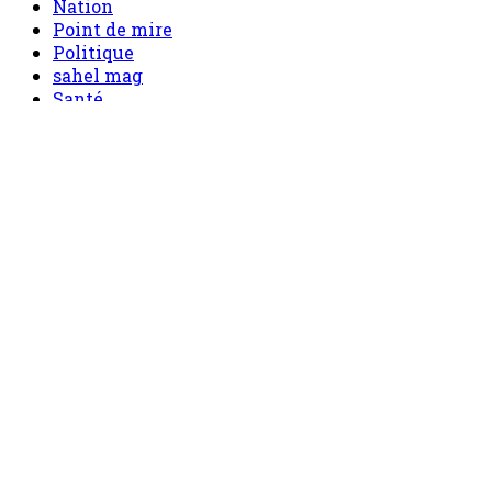
Nation
Point de mire
Politique
sahel mag
Santé
Sécurité
Société
Sport
Tech
Tourisme
Tribune
Menu
Accueil
principal
Politique
Société
Economie
Appels d’offre
Culture
Sport
Boutique
Tous les produits
0 Article