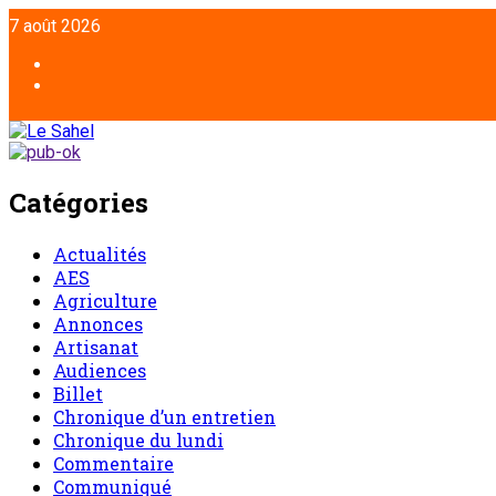
Aller
7 août 2026
au
contenu
Facebook
Twitter
Catégories
Actualités
AES
Agriculture
Annonces
Artisanat
Audiences
Billet
Chronique d’un entretien
Chronique du lundi
Commentaire
Communiqué