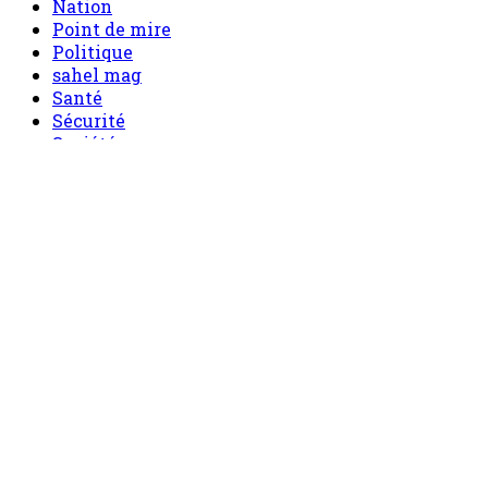
Nation
Point de mire
Politique
sahel mag
Santé
Sécurité
Société
Sport
Tech
Tourisme
Tribune
Menu
Accueil
principal
Politique
Société
Economie
Appels d’offre
Culture
Sport
Boutique
Tous les produits
0 Article