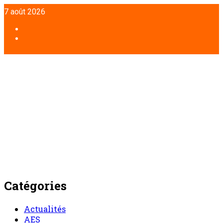
Aller
7 août 2026
au
contenu
Facebook
Twitter
Catégories
Actualités
AES