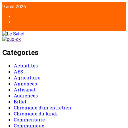
Aller
9 août 2026
au
contenu
Facebook
Twitter
Catégories
Actualités
AES
Agriculture
Annonces
Artisanat
Audiences
Billet
Chronique d’un entretien
Chronique du lundi
Commentaire
Communiqué