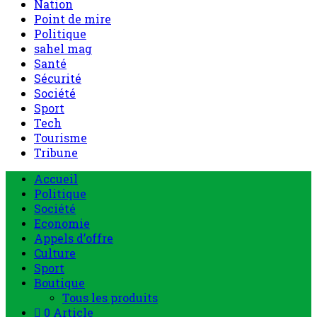
Nation
Point de mire
Politique
sahel mag
Santé
Sécurité
Société
Sport
Tech
Tourisme
Tribune
Menu
Accueil
principal
Politique
Société
Economie
Appels d’offre
Culture
Sport
Boutique
Tous les produits
0 Article