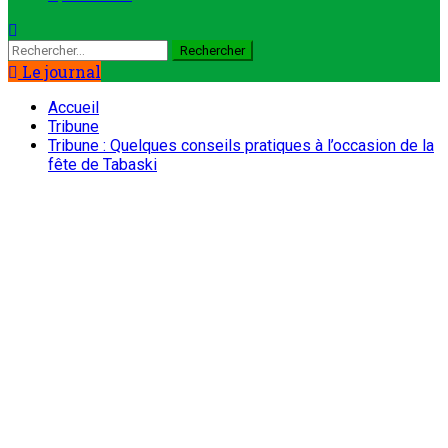
Rechercher :
Le journal
Accueil
Tribune
Tribune : Quelques conseils pratiques à l’occasion de la
fête de Tabaski
Tribune
Tribune : Quelques conseils
pratiques à l’occasion de la fête de
Tabaski
ONEP NIGER
12 mai 2026