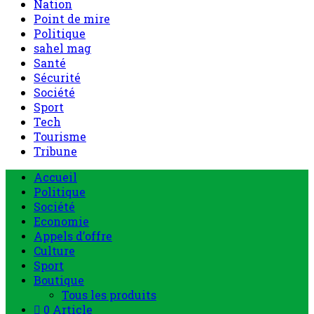
Nation
Point de mire
Politique
sahel mag
Santé
Sécurité
Société
Sport
Tech
Tourisme
Tribune
Accueil
Politique
Société
Economie
Appels d’offre
Culture
Sport
Boutique
Tous les produits
0 Article