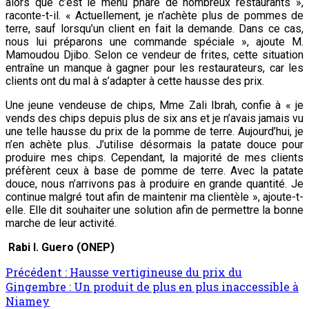
alors que c’est le menu phare de nombreux restaurants »,
raconte-t-il. « Actuellement, je n’achète plus de pommes de
terre, sauf lorsqu’un client en fait la demande. Dans ce cas,
nous lui préparons une commande spéciale », ajoute M.
Mamoudou Djibo. Selon ce vendeur de frites, cette situation
entraîne un manque à gagner pour les restaurateurs, car les
clients ont du mal à s’adapter à cette hausse des prix.
Une jeune vendeuse de chips, Mme Zali Ibrah, confie à « je
vends des chips depuis plus de six ans et je n’avais jamais vu
une telle hausse du prix de la pomme de terre. Aujourd’hui, je
n’en achète plus. J’utilise désormais la patate douce pour
produire mes chips. Cependant, la majorité de mes clients
préfèrent ceux à base de pomme de terre. Avec la patate
douce, nous n’arrivons pas à produire en grande quantité. Je
continue malgré tout afin de maintenir ma clientèle », ajoute-t-
elle. Elle dit souhaiter une solution afin de permettre la bonne
marche de leur activité.
Rabi I. Guero (ONEP)
Précédent :
Hausse vertigineuse du prix du
Gingembre : Un produit de plus en plus inaccessible à
Niamey